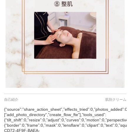
自己紹介
肌別クリーム
{“source”:”share_action_sheet”,”effects_tried”:0,”photos_added”:0,”ori
[“add_photo_directory”,”create_flow_fte”],”tools_used”:
{“tilt_shift”:0,”resize”:0,”adjust”:0,”curves”:0,”motion”:0,”perspective
{“border”:0,”frame”:0,”mask”:0,”lensflare”:0,”clipart”:0,”text”:0,”squ
CD72-4F9F-BAEA-