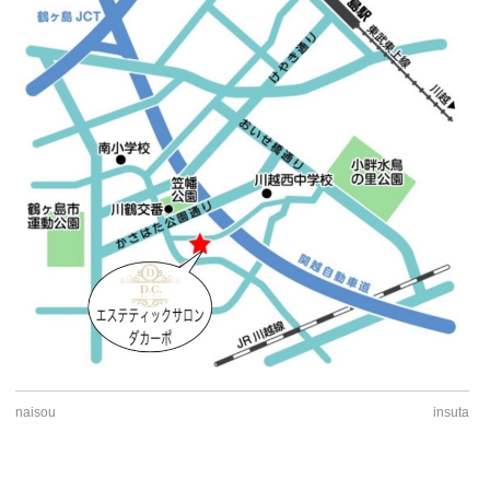
naisou
insuta