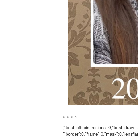
kakaku5
{“total_effects_actions”:0,”total_draw_t
{“border”:0,”frame”:0,”mask”:0,”lensfla