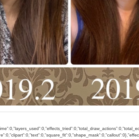
ime”:0,”layers_used”:0,”effects_tried”:0,”total_draw_actions”:0,”total_ed
re”:0,”clipart”:0,”text”:0,”square_fit”:0,”shape_mask”:0,”callout”:0},”e