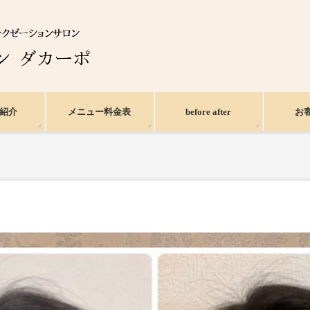
紹介
メニュー料金表
before after
お