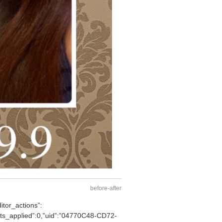
before-after
itor_actions”:
ffects_applied”:0,”uid”:”04770C48-CD72-