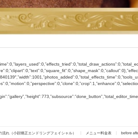
ime”:0,”layers_used”:0,”effects_tried”:0,”total_draw_actions”:0,”total_ed
re”:0,”clipart”:0,”text”:0,”square_fit”:0,”shape_mask”:0,”callout”:0},”e
9″,”width”:1001,”photos_added”:0,”total_effects_time”:0,”tools_u
urves”:0,”motion”:0,”perspective”:0,”clone”:0,”crop”:1,”enhance”:0,”selec
:”gallery”,”height”:773,”subsource”:”done_button”,”total_editor_time
の流れ（小顔矯正エンドリングフェイシャル）
メニュー料金表
before aft