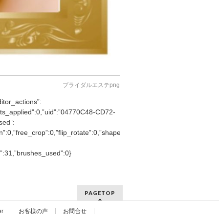
ブライダルエステpng
itor_actions”:
ffects_applied”:0,”uid”:”04770C48-CD72-
sed”:
tion”:0,”free_crop”:0,”flip_rotate”:0,”shape_crop”:0,”stretch”:0},”source_
”:31,”brushes_used”:0}
PAGETOP
er
お客様の声
お問合せ