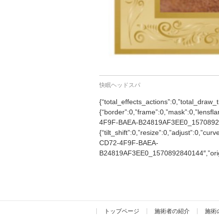
快眠ヘッドスパ
{“total_effects_actions”:0,”total_draw_t
{“border”:0,”frame”:0,”mask”:0,”lensfla
4F9F-BAEA-B24819AF3EE0_157089284013
{“tilt_shift”:0,”resize”:0,”adjust”:0,”c
CD72-4F9F-BAEA-
B24819AF3EE0_1570892840144″,”origin”
トップページ
施術者の紹介
施術