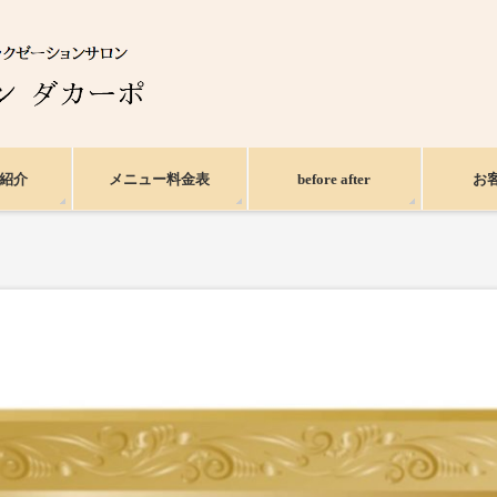
紹介
メニュー料金表
before after
お