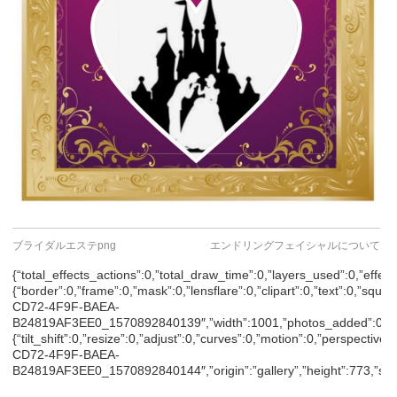
ブライダルエステpng
エンドリングフェイシャルについて
{“total_effects_actions”:0,”total_draw_time”:0,”layers_used”:0,”effect
{“border”:0,”frame”:0,”mask”:0,”lensflare”:0,”clipart”:0,”text”:0,”squ
CD72-4F9F-BAEA-
B24819AF3EE0_1570892840139″,”width”:1001,”photos_added”:0,”tota
{“tilt_shift”:0,”resize”:0,”adjust”:0,”curves”:0,”motion”:0,”perspectiv
CD72-4F9F-BAEA-
B24819AF3EE0_1570892840144″,”origin”:”gallery”,”height”:773,”subs