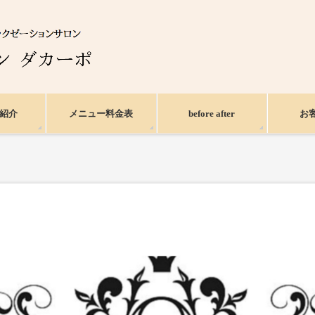
紹介
メニュー料金表
before after
お